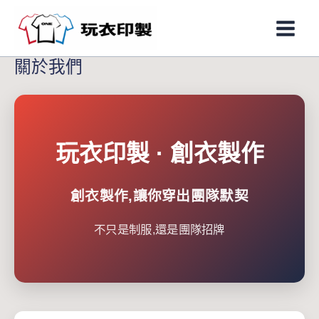
跳
Main
至
Men
主
關於我們
要
內
容
玩衣印製 · 創衣製作
創衣製作,讓你穿出團隊默契
不只是制服,還是團隊招牌