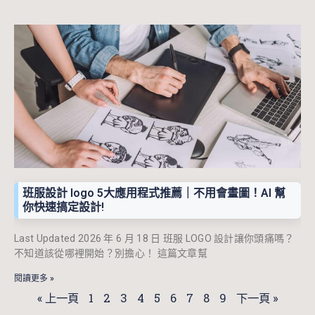
班服設計 logo 5大應用程式推薦｜不用會畫圖！AI 幫
你快速搞定設計!
Last Updated 2026 年 6 月 18 日 班服 LOGO 設計讓你頭痛嗎？
不知道該從哪裡開始？別擔心！ 這篇文章幫
閱讀更多 »
« 上一頁
1
2
3
4
5
6
7
8
9
下一頁 »