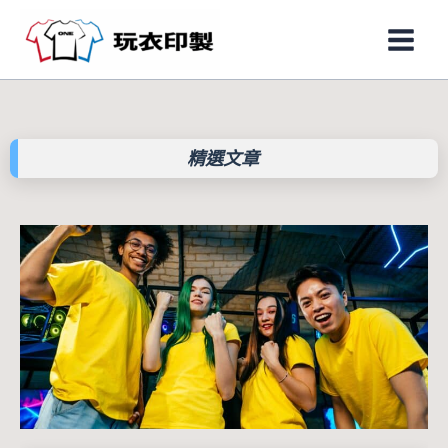
跳
Main
至
Men
主
要
內
容
精選文章
頁
頁
頁
頁
頁
頁
頁
頁
頁
面
面
面
面
面
面
面
面
面