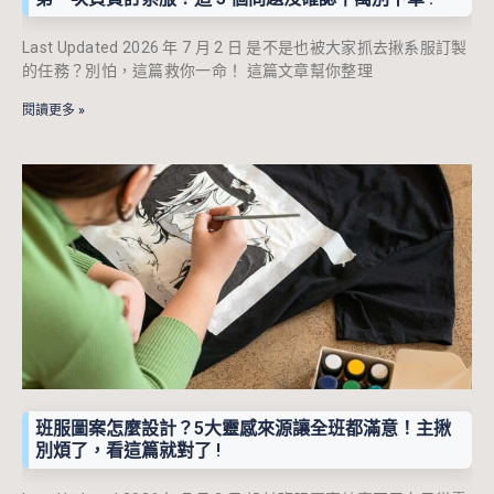
Last Updated 2026 年 7 月 2 日 是不是也被大家抓去揪系服訂製
的任務？別怕，這篇救你一命！ 這篇文章幫你整理
閱讀更多 »
班服圖案怎麼設計？5大靈感來源讓全班都滿意！主揪
別煩了，看這篇就對了 !