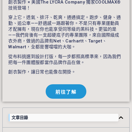
創衣製作 × 美國The LYCRA Company 獨家COOLMAX®
技術登場！
穿上它，透氣、排汗、乾爽，通通搞定。跑步、健身、通
勤、追公車——舒適感一路跟著你。不是只有專業運動員
才配擁有，現在你也能享受同等級的黑科技。更猛的是
——我們背後有一支超硬底子的專業團隊，來自國際級成
衣外商，做過的品牌有Net、Carhartt、Target、
Walmart，全都是響噹噹的大咖。
從布料挑選到設計打版，每一步都照高標準來，因為我們
把每一件團體服都當作品牌作品在做。
創衣製作，讓日常也能像在開掛。
前往了解
文章目錄