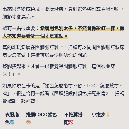
出來只會變成色塊。要玩漸層，最好選熱轉印或直噴印刷，
細節才會漂亮。
還有一點很重要：
漸層用色別太多，不然會像彩虹一樣，讓
人不知道要看哪一個才是重點。
真的想玩漸層在團體服訂製上，建議可以問問團體服訂製廠
商要怎麼做！這樣可以最快解決你的問題
整體搭起來，才會一眼就覺得團體服訂製「這個很會穿
誒！」。
如果你現在卡的是「顏色怎麼搭才不俗、LOGO 怎麼放才不
擠」，很適合再一起看
《團體服設計顏色搭配指南》
，把視
覺邏輯一起補齊。
衣服底
推薦LOGO顏色
不推薦搭
小撇步
色
配