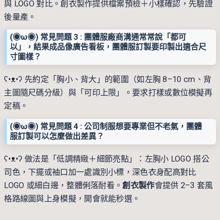
與 LOGO 對比。創衣製作提供檔案預檢＋小樣確認，先驗證
後量產。
(◉ω◉) 常見問題 3 : 團體服廠商溝通常常說「都可
以」，結果成品像廣告看板，團體服訂製要印製出適合尺
寸圖樣？
ʕ•ᴥ•ʔ 先約定「胸小、背大」的範圍（如左胸 8–10 cm、背
主圖隨尺碼分級）與「可印上限」。要求打樣或數位模擬再
定稿。
(◉ω◉) 常見問題 4 : 公司制服想要專業但不老氣，團體
服訂製可以怎麼做出差異？
ʕ•ᴥ•ʔ 做法是「低調精緻＋細節亮點」：左胸小 LOGO 搭公
司色，下擺或袖口加一處識別小標，深色衣身配高對比
LOGO 或細白邊，整體俐落耐看。
創衣製作
會提供 2–3 套風
格路線圖與上身模擬，開會就能秒選。