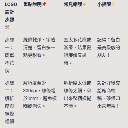
LOGO
重點說明
常見錯誤
小提醒
設計
步驟
步驟
線條乾淨、字體
塞太多花樣或
記得：留白
一：
清楚，留白多一
漸層，結果變
是高級感的
簡單
點更耐看。
得廉價又過
朋友！
不花
時。
俏
步驟
解析度至少
解析度太低或
設計好後交
二：
300dpi，線條粗
線條太細，印
給廠商校
解析
於1mm，避免模
出來整個模糊
稿，確保印
度與
糊或消失。
不清。
出來無雷！
線條
粗細