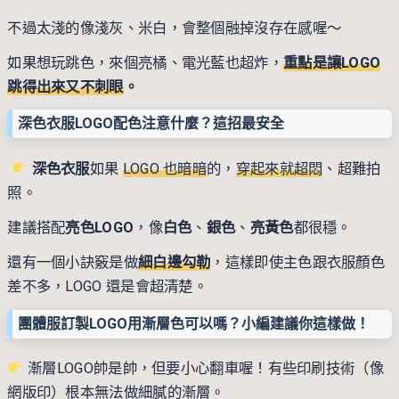
不過太淺的像淺灰、米白，會整個融掉沒存在感喔～
如果想玩跳色，來個亮橘、電光藍也超炸，
重點是讓LOGO
跳得出來又不刺眼
。
深色衣服LOGO配色注意什麼？這招最安全
深色衣服
如果
LOGO 也暗暗
的，
穿起來就超悶
、超難拍
照。
建議搭配
亮色LOGO
，像
白色
、
銀色
、
亮黃色
都很穩。
還有一個小訣竅是做
細白邊勾勒
，這樣即使主色跟衣服顏色
差不多，LOGO 還是會超清楚。
團體服訂製LOGO用漸層色可以嗎？小編建議你這樣做！
漸層LOGO帥是帥，但要小心翻車喔！有些印刷技術（像
網版印）根本無法做細膩的漸層。