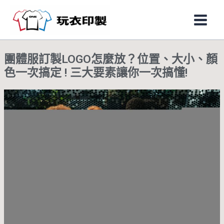
跳
Main
至
Men
主
要
團體服訂製LOGO怎麼放？位置、大小、顏
內
色一次搞定 ! 三大要素讓你一次搞懂!
容