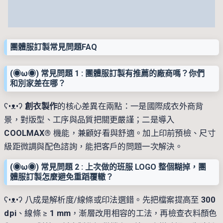
團體服訂製常見問題FAQ
(◉ω◉) 常見問題 1 : 團體服訂製有推薦的廠商嗎？你們
和別家差在哪？
ʕ•ᴥ•ʔ
創衣製作
的核心差異在兩點：一是國際成衣外商背
景，對版型、工序與品質把關更嚴謹；二是導入
COOLMAX®
機能，兼顧好看與舒適。加上印前預檢、尺寸
級距微調與配色諮詢，能把客戶的問題一次解決。
(◉ω◉) 常見問題 2 : 上次做的班服 LOGO 整個糊掉，團
體服訂製怎麼避免重蹈覆轍？
ʕ•ᴥ•ʔ 八成是解析度/線條或印法選錯。先把檔案提高至
300
dpi
、線條 ≥
1 mm
，漸層改用相容的工法，再檢查衣料顏色