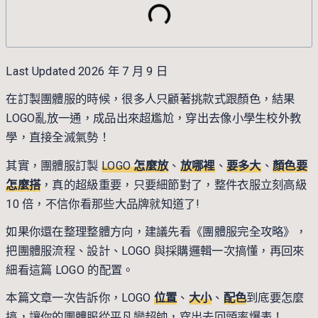
Last Updated 2026 年 7 月 9 日
在訂製團體服的時候，很多人只顧著挑款式跟顏色，結果
LOGO亂放一通，成品出來超尷尬，穿出去像小學生校外教
學，直接全滅氣勢！
其實，團體服訂製
LOGO
怎麼放
、
放哪裡
、
要多大
、
顏色要
怎麼搭
，真的超級重要，只要細節對了，整件衣服立刻高級
10 倍，不信你看那些大品牌就知道了!
如果你還在整理整體方向，建議先看
《團體服完全攻略》
，
把團體服流程、設計、LOGO 與採購邏輯一次搞懂，再回來
細看這篇 LOGO 的配置。
本篇文章一次告訴你，LOGO
位置
、
大小
、
配色
到底要怎麼
搞，讓你的團體服從平凡變超帥，穿出去回頭率爆表！