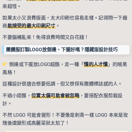
來超怪。
如果太小又浪費版面，太大印刷也容易走樣。記得問一下廠
商
能接受的最大印刷尺寸
。
不要腦補亂來！免得浪費時間又白花錢！
團體服訂製LOGO放側邊、下擺好嗎？隱藏版設計技巧
側邊或下擺放LOGO超酷，走一種「
懂的人才懂
」的暗黑
風格！
這種設計很適合想要低調、但又想保有團體標誌感的人。
不過小提醒，
位置太偏可能會被忽略
，要搭配衣服剪裁設
計。
不然 LOGO 可能會變形！不要像是刺青一樣 LOGO 本來是玫
瑰後還變形成高麗菜就太尬了！