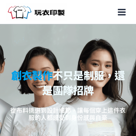
跳
Main
至
Men
主
要
內
容
製作
不只是制服，還
有型
是團隊招牌
選到設計細節，讓每個穿上這件衣
結合COO
的人都感受到身份感與自豪
你在運