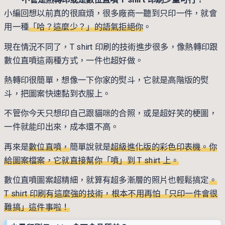
小編回想以前真的很麻煩，很多廠商一聽到只印一件，就會
用一種
「哈？這麼少？」的語氣拒絕你
。
現在情況不同了，T shirt 印刷的技術進步很多，像熱轉印跟
數位直噴這兩種方式，一件也超好做。
熱轉印很簡單，想像一下你家的熨斗，它就是高階版的熨
斗，把圖案快速黏到衣服上。
不管你今天只想印自己跟貓咪的合照，或是超好笑的梗圖，
一件就能印出來，成本還不高。
再來是
數位直噴，
簡單說就是
超級進化版的彩色印表機。你
給圖案檔案，它就直接幫你「噴」到 T
shirt 上。
數位直噴圖案超精細，就算有超多漸層的照片也輕鬆搞定
。
T
shirt 印刷有這麼強的技術，根本不用再怕「只印一件會很
難搞」這件事啦！