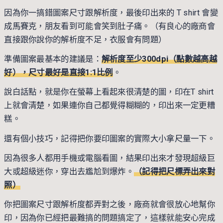
因為你一搞錯圖案尺寸跟解析度，最後印出來的 T shirt 會變
成馬賽克，朋友看到可能會笑到肚子痛。（有良心的廠商會
直接跟你說你的解析度不足，衣服會有問題）
準備圖案最基本的建議是：
解析度至少300dpi（點數越高越
好），尺寸最好是直接1:1比例
。
說白話點，就是你在螢幕上看起來很清楚的圖，印在T shirt
上就會清楚，如果連你自己都覺得糊糊的，印出來一定更糟
糕。
還有個小技巧，記得把你要印圖案的實際大小拿尺量一下。
因為很多人都用手機或電腦看圖，結果印出來才發現超級巨
大或超級迷你，穿出去尷尬到爆炸。
（記得把尺標弄出來對
照）
你把圖案尺寸跟解析度都弄對之後，廠商就會很放心地幫你
印，因為你已經把最難搞的問題搞定了，這樣就能安心完成