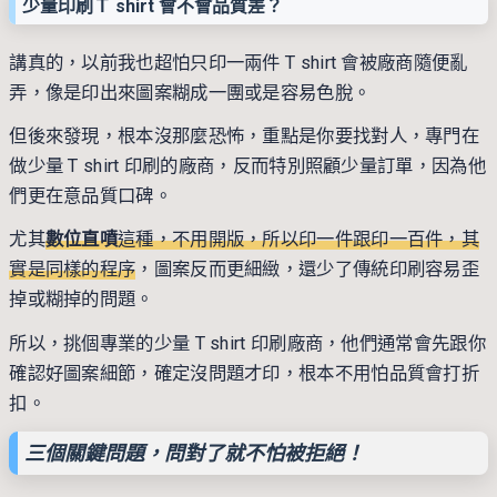
少量印刷Ｔ shirt 會不會品質差？
講真的，以前我也超怕只印一兩件 T shirt 會被廠商隨便亂
弄，像是印出來圖案糊成一團或是容易色脫。
但後來發現，根本沒那麼恐怖，重點是你要找對人，專門在
做少量 T shirt 印刷的廠商，反而特別照顧少量訂單，因為他
們更在意品質口碑。
尤其
數位直噴
這種，不用開版，所以印一件跟印一百件，其
實是同樣的程序
，圖案反而更細緻，還少了傳統印刷容易歪
掉或糊掉的問題。
所以，挑個專業的少量 T shirt 印刷廠商，他們通常會先跟你
確認好圖案細節，確定沒問題才印，根本不用怕品質會打折
扣。
三個關鍵問題，問對了就不怕被拒絕！