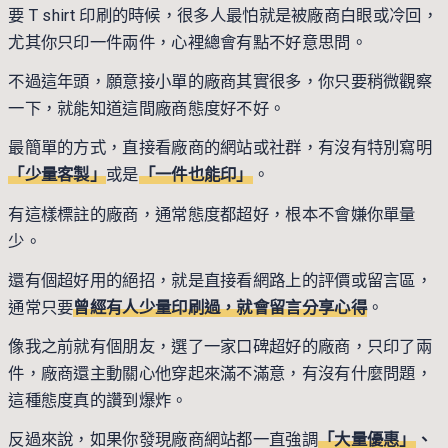
要 T shirt 印刷的時候，很多人最怕就是被廠商白眼或冷回，
尤其你只印一件兩件，心裡總會有點不好意思問。
不過這年頭，願意接小單的廠商其實很多，你只要稍微觀察
一下，就能知道這間廠商態度好不好。
最簡單的方式，直接看廠商的網站或社群，有沒有特別寫明
「少量客製」
或是
「一件也能印」
。
有這樣標註的廠商，通常態度都超好，根本不會嫌你單量
少。
還有個超好用的絕招，就是直接看網路上的評價或留言區，
通常只要
曾經有人少量印刷過，就會留言分享心得
。
像我之前就有個朋友，選了一家口碑超好的廠商，只印了兩
件，廠商還主動關心他穿起來滿不滿意，有沒有什麼問題，
這種態度真的讚到爆炸。
反過來說，如果你發現廠商網站都一直強調
「大量優惠」
、