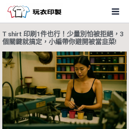
跳
Main
至
Men
主
要
T shirt 印刷1件也行！少量別怕被拒絕，3
內
個關鍵就搞定，小編帶你避開被當韭菜!
容