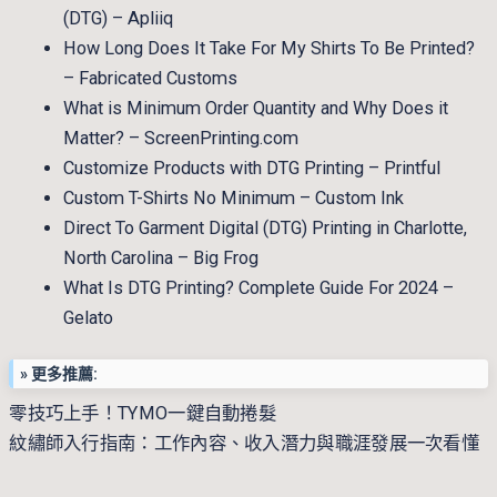
(DTG) – Apliiq
How Long Does It Take For My Shirts To Be Printed?
– Fabricated Customs
What is Minimum Order Quantity and Why Does it
Matter? – ScreenPrinting.com
Customize Products with DTG Printing – Printful
Custom T-Shirts No Minimum – Custom Ink
Direct To Garment Digital (DTG) Printing in Charlotte,
North Carolina – Big Frog
What Is DTG Printing? Complete Guide For 2024 –
Gelato
» 更多推薦:
零技巧上手！TYMO一鍵自動捲髮
紋繡師入行指南：工作內容、收入潛力與職涯發展一次看懂