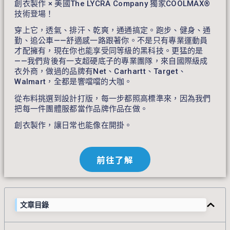
創衣製作 × 美國The LYCRA Company 獨家COOLMAX®
技術登場！
穿上它，透氣、排汗、乾爽，通通搞定。跑步、健身、通
勤、追公車——舒適感一路跟著你。不是只有專業運動員
才配擁有，現在你也能享受同等級的黑科技。更猛的是
——我們背後有一支超硬底子的專業團隊，來自國際級成
衣外商，做過的品牌有Net、Carhartt、Target、
Walmart，全都是響噹噹的大咖。
從布料挑選到設計打版，每一步都照高標準來，因為我們
把每一件團體服都當作品牌作品在做。
創衣製作，讓日常也能像在開掛。
前往了解
文章目錄