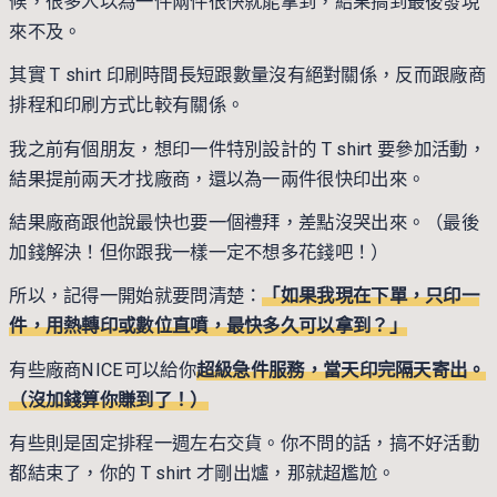
候，很多人以為一件兩件很快就能拿到，結果搞到最後發現
來不及。
其實 T shirt 印刷時間長短跟數量沒有絕對關係，反而跟廠商
排程和印刷方式比較有關係。
我之前有個朋友，想印一件特別設計的 T shirt 要參加活動，
結果提前兩天才找廠商，還以為一兩件很快印出來。
結果廠商跟他說最快也要一個禮拜，差點沒哭出來。（最後
加錢解決！但你跟我一樣一定不想多花錢吧！）
所以，記得一開始就要問清楚：
「如果我現在下單，只印一
件，用熱轉印或數位直噴，最快多久可以拿到？」
有些廠商NICE可以給你
超級急件服務，當天印完隔天寄出。
（沒加錢算你賺到了！）
有些則是固定排程一週左右交貨。你不問的話，搞不好活動
都結束了，你的 T shirt 才剛出爐，那就超尷尬。