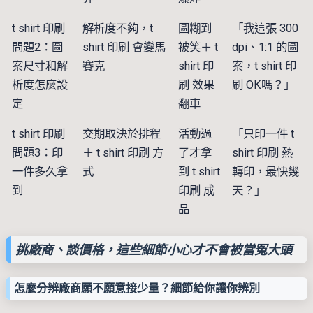
t shirt 印刷
解析度不夠，t
圖糊到
「我這張 300
問題2：圖
shirt 印刷 會變馬
被笑＋ t
dpi、1:1 的圖
案尺寸和解
賽克
shirt 印
案，t shirt 印
析度怎麼設
刷 效果
刷 OK嗎？」
定
翻車
t shirt 印刷
交期取決於排程
活動過
「只印一件 t
問題3：印
＋ t shirt 印刷 方
了才拿
shirt 印刷 熱
一件多久拿
式
到 t shirt
轉印，最快幾
到
印刷 成
天？」
品
挑廠商、談價格，這些細節小心才不會被當冤大頭
怎麼分辨廠商願不願意接少量？
細節給你讓你辨別