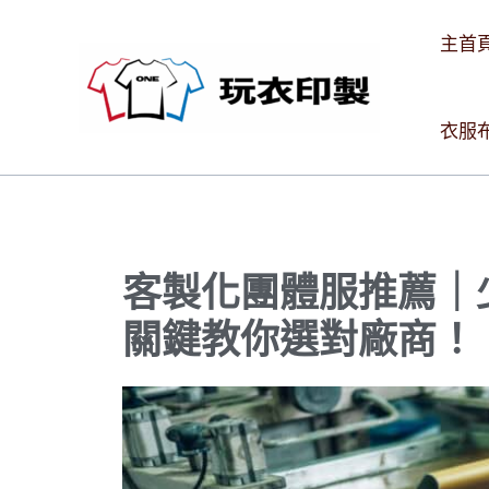
跳
主首
至
主
要
衣服
內
容
客製化團體服推薦｜少
關鍵教你選對廠商！