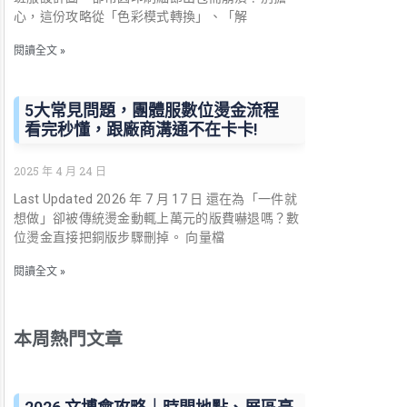
心，這份攻略從「色彩模式轉換」、「解
閱讀全文 »
5大常見問題，團體服數位燙金流程
看完秒懂，跟廠商溝通不在卡卡!
2025 年 4 月 24 日
Last Updated 2026 年 7 月 17 日 還在為「一件就
想做」卻被傳統燙金動輒上萬元的版費嚇退嗎？數
位燙金直接把銅版步驟刪掉。 向量檔
閱讀全文 »
本周熱門文章