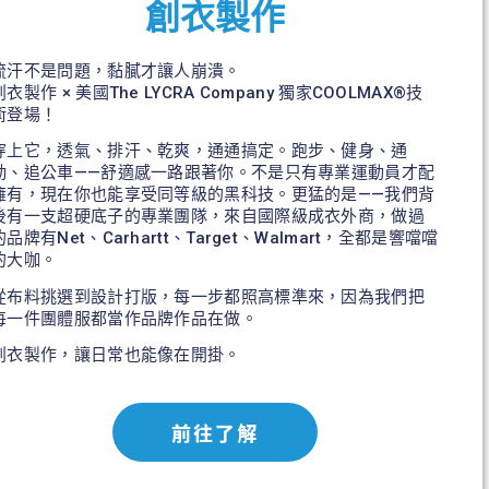
創衣製作
流汗不是問題，黏膩才讓人崩潰。
創衣製作 × 美國The LYCRA Company 獨家COOLMAX®技
術登場！
穿上它，透氣、排汗、乾爽，通通搞定。跑步、健身、通
勤、追公車——舒適感一路跟著你。不是只有專業運動員才配
擁有，現在你也能享受同等級的黑科技。更猛的是——我們背
後有一支超硬底子的專業團隊，來自國際級成衣外商，做過
的品牌有Net、Carhartt、Target、Walmart，全都是響噹噹
的大咖。
從布料挑選到設計打版，每一步都照高標準來，因為我們把
每一件團體服都當作品牌作品在做。
創衣製作，讓日常也能像在開掛。
前往了解