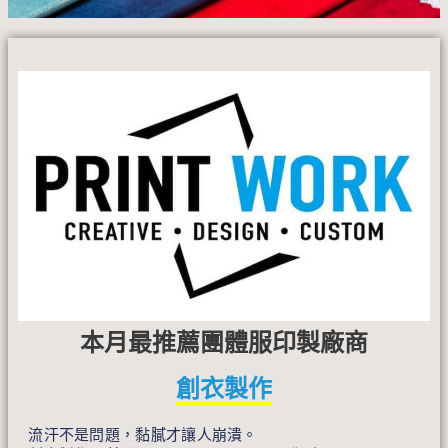
本月最推薦團體服印製廠商
創衣製作
流汗不是問題，黏膩才讓人崩潰。