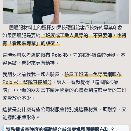
團體服材料上的選擇,如果較硬挺給客戶較好的專業印象
如果團體服是要給
上班族或工地人員穿的
，
不只要涼，也得
有「看起來專業」的版型。
這時候可以考慮
網眼布 Polo 衫
，它的布料編織較硬挺，不
容易皺，看起來更有精神。
我朋友之前找我一起去驗屋，
驗屋工班清一色穿著網眼布
Polo 衫，整隊直接加分
，讓人一看就覺得「這團隊很靠
譜」，小編的朋友當下驗屋緊張的心情看到這麼專業的工班
感覺放心不少。
這就是為什麼有些公司制服會特別挑這種材質，既耐穿、又
能撐起品牌形象。
特殊需求高強度的運動場合該怎麼挑選團體服布料 ？