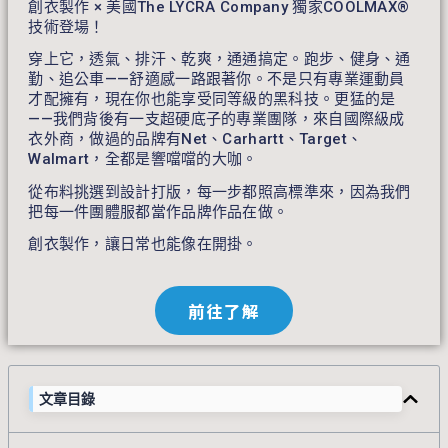
創衣製作 × 美國The LYCRA Company 獨家COOLMAX®
技術登場！
穿上它，透氣、排汗、乾爽，通通搞定。跑步、健身、通
勤、追公車——舒適感一路跟著你。不是只有專業運動員
才配擁有，現在你也能享受同等級的黑科技。更猛的是
——我們背後有一支超硬底子的專業團隊，來自國際級成
衣外商，做過的品牌有Net、Carhartt、Target、
Walmart，全都是響噹噹的大咖。
從布料挑選到設計打版，每一步都照高標準來，因為我們
把每一件團體服都當作品牌作品在做。
創衣製作，讓日常也能像在開掛。
前往了解
文章目錄