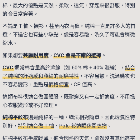
棉，最大的優點是天然、柔軟、透氣，穿起來很舒服，特別
適合日常穿著。
不論是 T 恤、襯衫，甚至內衣內褲，純棉一直是許多人的首
選。不過它也有些小缺點，像是容易皺、洗久了可能會稍微
縮水。
如果想要
兼顧耐用度
，
CVC 會是不錯的選擇
。
CVC
通常棉含量高於滌綸（如 60% 棉 + 40% 滌綸），
結合
了純棉的舒適感和滌綸的耐磨特性
，不容易皺，洗過幾次也
不容易變形，重點是
價格便宜
，CP 值高。
這類布料很適合做團體服，既耐穿又有一定舒適度，不用擔
心衣服變形或不好整理。
純棉平紋布
則是純棉的一種，織法相對簡單，因此透氣性特
別好，
特別適合做 T 恤
、
Polo 衫這類休閒衣物
。
純棉平紋布手感輕薄，適合悶熱的天氣，雖然沒有其他高密