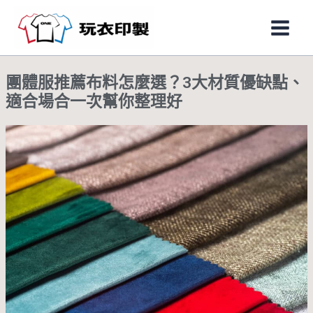
跳
Main
至
Men
主
要
團體服推薦布料怎麼選？3大材質優缺點、
內
適合場合一次幫你整理好
容