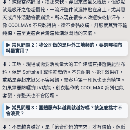
⬇︎：純棉當然舒服，摸起來軟、穿起來透氣又親膚，但缺點
就是吸汗之後超慢乾，一流汗整件就濕掉貼在身上，尤其夏
天或戶外活動會很崩潰。所以現在很多人改選快乾排汗布，
像 COOLMAX 不只乾得快、還不會黏皮膚，舒服度其實不輸
純棉，甚至更適合台灣這種潮濕悶熱的天氣。
▶︎ 常見問題 2：我公司做的是戶外工地類的，要選哪種布
料最實用？
⬇︎：工地、現場或需要活動量大的工作建議直接選機能型布
料，像是 Softshell 或快乾聚酯。不只耐磨、排汗效果好，
重點是穿起來挺又不容易皺，給客戶第一印象也更有精神。
如果需要防曬抗UV功能，創衣製作的 COOLMAX 系列也能
客製，穿整天也不會悶壞。
▶︎ 常見問題 3：團體服布料越貴就越好嗎？該怎麼挑才不
會浪費？
⬇︎：不是越貴越好，是「適合你們的需求」才有價值。像低