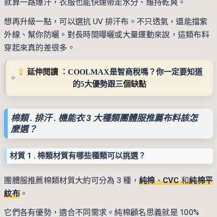
就算一路爆汗，衣服也能快速帶走水分、維持乾爽。
想再升級一點，可以選抗 UV 排汗布。不只透氣，還能擋紫
外線、幫你防曬。對長時間曝曬或大量運動來說，這類布料
穿起來真的差很多。
 延伸閱讀 ：
COOLMAX是智商稅嗎？你一定要知道
的5大優勢跟三
個缺點
棉類 . 排汗 . 機能衣 3 大種類團體服推薦布料該怎
麼選？
材質 1 . 棉類材質有哪些種類可以挑選？
團體服推薦棉類材質大約可分為 3 種，
純棉
、
CVC
和
純棉平
紋布
。
它們各有優勢，適合不同需求。純棉顧名思義就是 100%