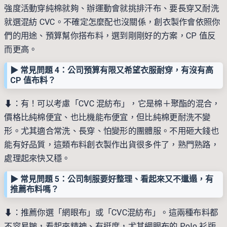
強度活動穿純棉就夠、辦運動會就挑排汗布、要長穿又耐洗
就選混紡 CVC。不確定怎麼配也沒關係，創衣製作會依照你
們的用途、預算幫你搭布料，選到剛剛好的方案，CP 值反
而更高。
▶︎ 常見問題 4：公司預算有限又希望衣服耐穿，有沒有高
CP 值布料？
⬇︎：有！可以考慮「CVC 混紡布」，它是棉＋聚酯的混合，
價格比純棉便宜、也比機能布便宜，但比純棉更耐洗不變
形。尤其適合常洗、長穿、怕變形的團體服。不用砸大錢也
能有好品質，這類布料創衣製作出貨很多件了，熟門熟路，
處理起來快又穩。
▶︎ 常見問題 5：公司制服要好整理、看起來又不邋遢，有
推薦布料嗎？
⬇︎：推薦你選「網眼布」或「CVC混紡布」。這兩種布料都
不容易皺，看起來精神、有挺度，尤其網眼布的 Polo 衫版