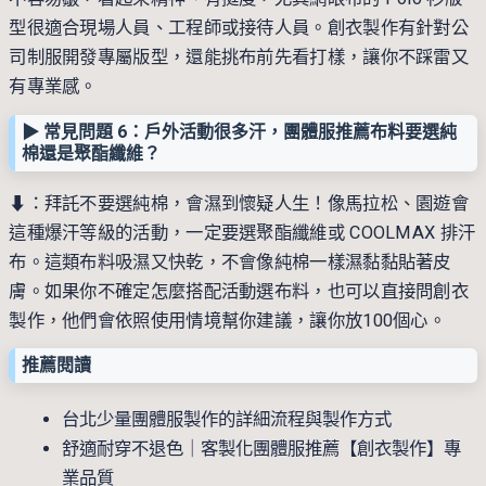
型很適合現場人員、工程師或接待人員。創衣製作有針對公
司制服開發專屬版型，還能挑布前先看打樣，讓你不踩雷又
有專業感。
▶︎ 常見問題 6：戶外活動很多汗，團體服推薦布料要選純
棉還是聚酯纖維？
⬇︎：拜託不要選純棉，會濕到懷疑人生！像馬拉松、園遊會
這種爆汗等級的活動，一定要選聚酯纖維或 COOLMAX 排汗
布。這類布料吸濕又快乾，不會像純棉一樣濕黏黏貼著皮
膚。如果你不確定怎麼搭配活動選布料，也可以直接問創衣
製作，他們會依照使用情境幫你建議，讓你放100個心。
推薦閱讀
台北少量團體服製作的詳細流程與製作方式
舒適耐穿不退色｜客製化團體服推薦【創衣製作】專
業品質