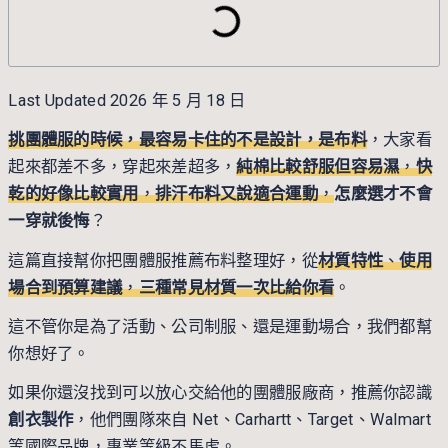
Last Updated 2026 年 5 月 18 日
挑團體服的時候，最容易卡住的不是設計，是布料
，大家看
起來都差不多，穿起來差超多，
純棉比較舒服但容易濕
，
快
乾的好像比較實用
，
排汗布料又說適合運動
，
怎麼選才不會
一穿就後悔
？
這篇直接幫你把團體服推薦布料整理好，從
材質特性
、
使用
場合到預算建議
，
三種常見材質一次比給你看
。
這不管你是為了活動、公司制服、還是運動場合，我們都幫
你想好了。
如果你還沒找到可以放心交給他的團體服廠商，推薦你認識
創衣製作
，他們團隊來自 Net、Carhartt、Target、Walmart
等國際品牌，專業等級不馬虎。