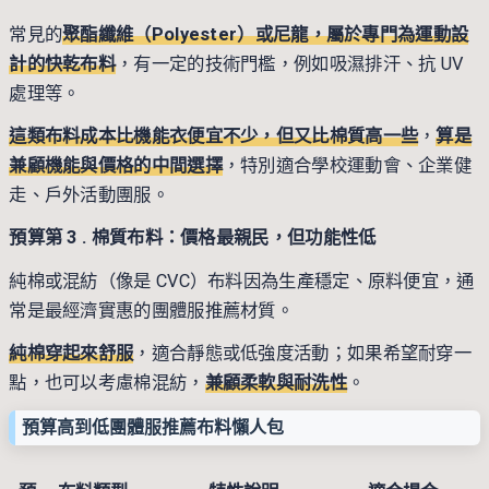
常見的
聚酯纖維（Polyester）或尼龍，屬於專門為運動設
計的快乾布料
，有一定的技術門檻，例如吸濕排汗、抗 UV
處理等。
這類布料成本比機能衣便宜不少，但又比棉質高一些
，
算是
兼顧機能與價格的中間選擇
，特別適合學校運動會、企業健
走、戶外活動團服。
預算第 3 .
棉質布料：價格最親民，但功能性低
純棉或混紡（像是 CVC）布料因為生產穩定、原料便宜，通
常是最經濟實惠的團體服推薦材質。
純棉穿起來舒服
，適合靜態或低強度活動；如果希望耐穿一
點，也可以考慮棉混紡，
兼顧柔軟與耐洗性
。
預算高到低團體服推薦布料懶人包