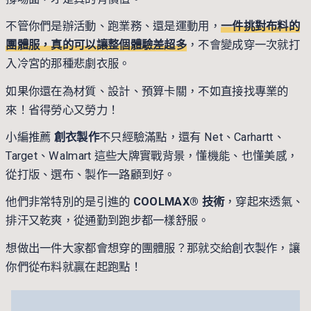
不管你們是辦活動、跑業務、還是運動用，
一件挑對布料的
團體服，真的可以讓整個體驗差超多
，不會變成穿一次就打
入冷宮的那種悲劇衣服。
如果你還在為材質、設計、預算卡關，不如直接找專業的
來！省得勞心又勞力！
小編推薦
創衣製作
不只經驗滿點，還有 Net、Carhartt、
Target、Walmart 這些大牌實戰背景，懂機能、也懂美感，
從打版、選布、製作一路顧到好。
他們非常特別的是引進的
COOLMAX® 技術
，穿起來透氣、
排汗又乾爽，從通勤到跑步都一樣舒服。
想做出一件大家都會想穿的團體服？那就交給
創衣製作
，讓
你們從布料就贏在起跑點！