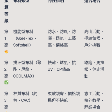
預
布料類型
特性說明
適合場合
算
等
級
第
機能型布料
防水、防風、防
高山活動、
1
（Gore-Tex、
曬、透氣，工藝
極端氣候、
高
Softshell）
高、價格高
戶外挑戰
第
排汗型布料（聚
快乾、透氣、抗
路跑、馬拉
2
酯、尼龍、
UV，CP值高
松、健走活
高
COOLMAX）
動
第
棉質布料（純
柔軟親膚、價格親
志工活動、
3
棉、CVC）
民但不快乾
校外教學、
高
靜態場合