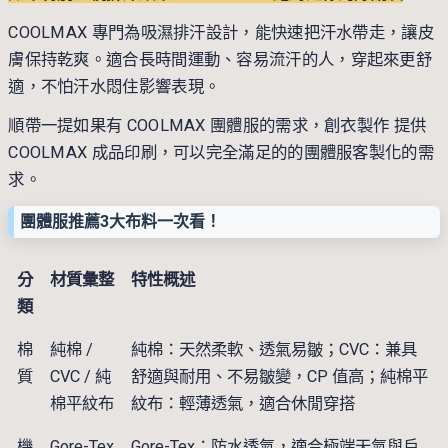
COOLMAX 專門為吸濕排汗設計，能快速把汗水帶走，讓皮
膚保持乾爽。適合長時間運動、容易流汗的人，穿起來更舒
適，不怕汗水悶住影響表現。
順帶一提如果有 COOLMAX 團體服的需求，
創衣製作
提供
COOLMAX 成品印刷，可以完全滿足的的團體服客製化的需
求。
團體服推薦3大布料
一次看！
分
材質彙整
特性概述
類
棉
純棉 /
純棉：天然柔軟、透氣易皺；CVC：兼具
質
CVC / 純
舒適與耐用、不易皺變，CP 值高；純棉平
棉平紋布
紋布：輕薄透氣，適合休閒穿搭
機
Gore-Tex
Gore-Tex：防水透氣，適合極端天氣與戶