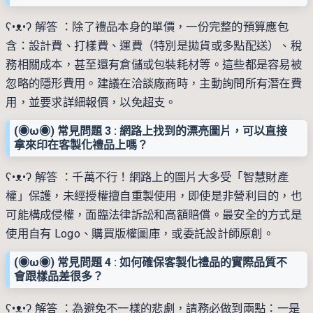
ʕ•ᴥ•ʔ 解答 ：除了禮品本身的單價，一份完整的預算應包
含：設計費、打樣費、運費（特別是拋貨或多點配送）、稅
務相關成本，甚至還有倉儲或包裝耗材等。這些都是容易被
忽略的隱形費用。建議在洽談廠商時，主動詢問所有潛在費
用，並要求詳細報價，以免超支。
(◉ω◉) 常見問題 3 : 網路上找到的漂亮圖片，可以直接
拿來印在客製化禮品上嗎？
ʕ•ᴥ•ʔ 解答 ：千萬不行！網路上的圖片大多受「智慧財產
權」保護，未經授權擅自重製使用，即使是非營利目的，也
可能構成侵權，面臨法律訴訟和高額賠償。最安全的方式是
使用自有 Logo、購買版權圖庫，或委託設計師原創。
(◉ω◉) 常見問題 4 : 如何確保客製化禮品的實際品質不
會跟樣品差很多？
ʕ•ᴥ•ʔ 解答 ：為避免不一樣的悲劇，請務必做到兩點：一是