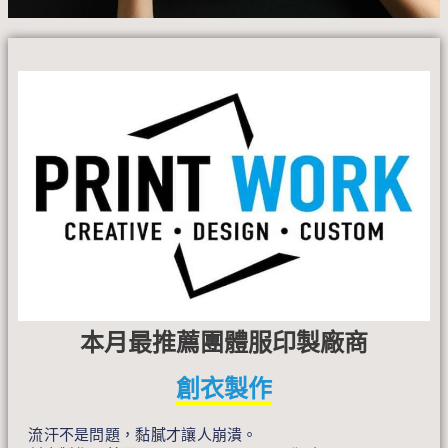
本月最推薦團體服印製廠商
創衣製作
流汗不是問題，黏膩才讓人崩潰。