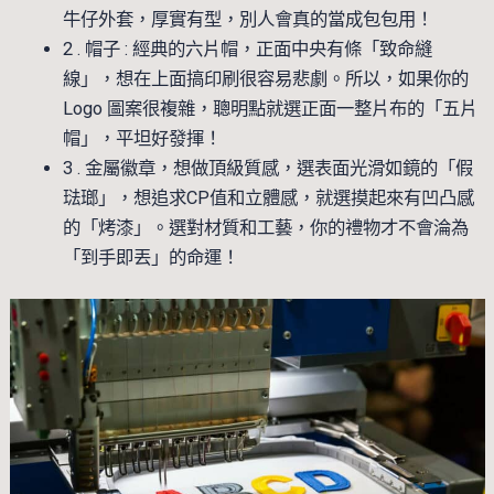
牛仔外套，厚實有型，別人會真的當成包包用！
2 . 帽子 : 經典的六片帽，正面中央有條「致命縫
線」，想在上面搞印刷很容易悲劇。所以，如果你的
Logo 圖案很複雜，聰明點就選正面一整片布的「五片
帽」，平坦好發揮！
3 . 金屬徽章，想做頂級質感，選表面光滑如鏡的「假
琺瑯」，想追求CP值和立體感，就選摸起來有凹凸感
的「烤漆」。選對材質和工藝，你的禮物才不會淪為
「到手即丟」的命運！