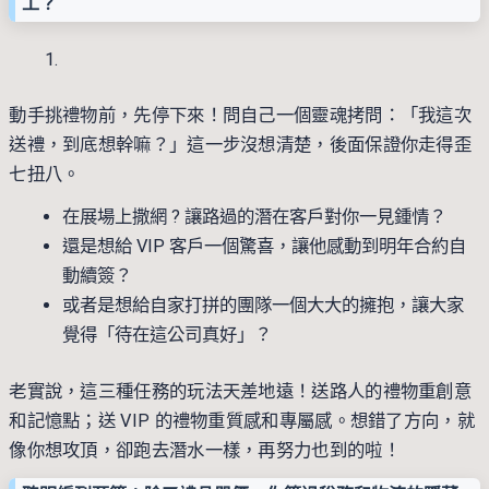
工？
動手挑禮物前，先停下來！問自己一個靈魂拷問：「我這次
送禮，到底想幹嘛？」這一步沒想清楚，後面保證你走得歪
七扭八。
在展場上撒網 ? 讓路過的潛在客戶對你一見鍾情？
還是想給 VIP 客戶一個驚喜，讓他感動到明年合約自
動續簽？
或者是想給自家打拼的團隊一個大大的擁抱，讓大家
覺得「待在這公司真好」？
老實說，這三種任務的玩法天差地遠！送路人的禮物重創意
和記憶點；送 VIP 的禮物重質感和專屬感。想錯了方向，就
像你想攻頂，卻跑去潛水一樣，再努力也到的啦！