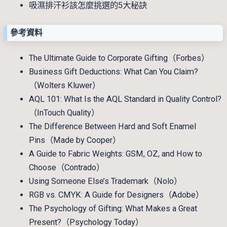
吸濕排汗衫該怎麼挑選的5大秘訣
參考資料
The Ultimate Guide to Corporate Gifting（Forbes）
Business Gift Deductions: What Can You Claim?
（Wolters Kluwer）
AQL 101: What Is the AQL Standard in Quality Control?
（InTouch Quality）
The Difference Between Hard and Soft Enamel
Pins（Made by Cooper）
A Guide to Fabric Weights: GSM, OZ, and How to
Choose（Contrado）
Using Someone Else’s Trademark（Nolo）
RGB vs. CMYK: A Guide for Designers（Adobe）
The Psychology of Gifting: What Makes a Great
Present?（Psychology Today）