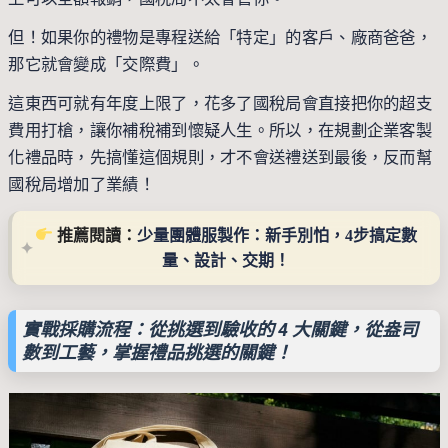
但！如果你的禮物是專程送給「特定」的客戶、廠商爸爸，
那它就會變成「交際費」。
這東西可就有年度上限了，花多了國稅局會直接把你的超支
費用打槍，讓你補稅補到懷疑人生。所以，在規劃企業客製
化禮品時，先搞懂這個規則，才不會送禮送到最後，反而幫
國稅局增加了業績！
 推薦閱讀：
少量團體服製作：新手別怕，4步搞定數
量、設計、交期！
實戰採購流程：從挑選到驗收的 4 大關鍵
，
從盎司
數到工藝，掌握禮品挑選的關鍵！