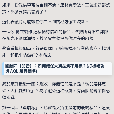
如果一份報價單寫得含糊不清，連材質磅數、工藝細節都沒
提，那就要提高警覺了！
這代表廠商可能想在你看不到的地方偷工減料。
一個像
創衣製作
這樣值得信賴的夥伴，會把所有細節都攤
在陽光下跟你溝通，甚至會主動提醒你潛在的風險。
學會看懂報價單，就是幫你自己篩選掉不專業的廠商，找到
能一起把事情做好的
神隊友
！
關鍵四【品管】：如何確保大貨品質不走樣？(打樣確認
與 AQL 驗貨標準)
終於來到最後一關：驗收！你最怕的是不是「樣品是林志
玲，大貨變如花」？為了避免這種悲劇，有兩個關鍵字你必
須認識。
第一個叫「產前樣」，也就是大貨生產前的最終樣品，這東