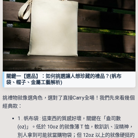
關鍵一【選品】：如何挑選讓人想珍藏的禮品？(帆布
袋、帽子、金屬工藝解析)
挑禮物就像選角色，選對了直接Carry全場！我們先來看幾個
經典款：
1 . 帆布袋 : 這東西的質感好壞，關鍵在「盎司數
(oz)」。低於 10oz 的就像薄 T 恤，軟趴趴、沒精神，
別人拿到可能就當購物袋；但 12oz 以上的就像硬挺的