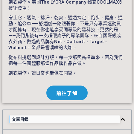
創衣製作 × 美國The LYCRA Company 獨家COOLMAX®
技術登場！
穿上它，透氣、排汗、乾爽，通通搞定。跑步、健身、通
勤、追公車——舒適感一路跟著你。不是只有專業運動員
才配擁有，現在你也能享受同等級的黑科技。更猛的是
——我們背後有一支超硬底子的專業團隊，來自國際級成
衣外商，做過的品牌有Net、Carhartt、Target、
Walmart，全都是響噹噹的大咖。
從布料挑選到設計打版，每一步都照高標準來，因為我們
把每一件團體服都當作品牌作品在做。
創衣製作，讓日常也能像在開掛。
前往了解
文章目錄