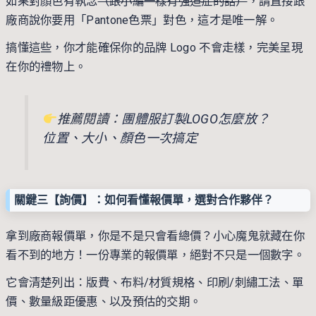
如果對顏色有執念
（跟小編一樣有強迫症的話）
，請直接跟
廠商說你要用「Pantone色票」對色，這才是唯一解。
搞懂這些，你才能確保你的品牌 Logo 不會走樣，完美呈現
在你的禮物上。
推薦閱讀：
團體服訂製LOGO怎麼放？
位置、大小、顏色一次搞定
關鍵三【詢價】：如何看懂報價單，選對合作夥伴？
拿到廠商報價單，你是不是只會看總價？小心魔鬼就藏在你
看不到的地方！一份專業的報價單，絕對不只是一個數字。
它會清楚列出：版費、布料/材質規格、印刷/刺繡工法、單
價、數量級距優惠、以及預估的交期。