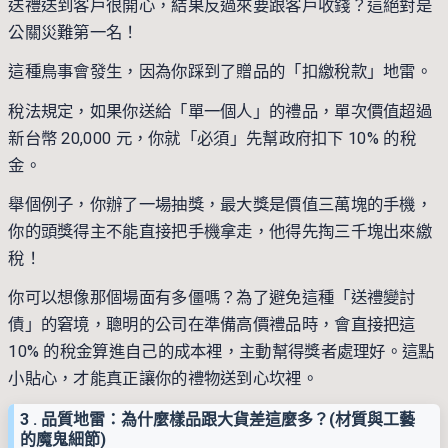
送禮送到客戶很開心，結果反過來要跟客戶收錢？這絕對是
公關災難第一名！
這種鳥事會發生，因為你踩到了贈品的「扣繳稅款」地雷。
稅法規定，如果你送給「單一個人」的禮品，單次價值超過
新台幣 20,000 元，你就「必須」先幫政府扣下 10% 的稅
金。
舉個例子，你辦了一場抽獎，最大獎是價值三萬塊的手機，
你的頭獎得主不能直接把手機拿走，他得先掏三千塊出來繳
稅！
你可以想像那個場面有多僵嗎？為了避免這種「送禮變討
債」的窘境，聰明的公司在準備高價禮品時，會直接把這
10% 的稅金算進自己的成本裡，主動幫得獎者處理好。這點
小貼心，才能真正讓你的禮物送到心坎裡。
3 .
品質地雷：為什麼樣品跟大貨差這麼多？(材質與工藝
的魔鬼細節)