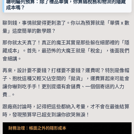
聰明編列預算：除了禮品單價，你算過稅務和物流的隱藏
成本嗎？
聊到錢，事情就變得更刺激了。你以為預算就是「單價 x 數
量」這麼簡單的數學題？
那你就太天真了！真正的魔王其實是那些躲在細節裡的「隱
藏成本」。首先，最恐怖的大魔王就是「稅金」，後面我們
會細講。
再來，設計要不要錢？打樣要不要錢？運費呢？特別是像帽
子、抱枕這種又輕又佔空間的「拋貨」，運費算起來可能會
讓你嚇到吃手手！更別提還有倉儲費、一個個寄送的人力
費…。
跟廠商討論時，記得把這些都納入考量，才不會在最後結算
時，發現預算早已超支到讓你欲哭無淚！