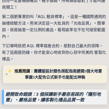
西你一定要親眼確認、親手摸過，所有細節都對了才能叫廠
商開工！
第二個更專業的叫「AQL 驗貨標準」，這是一種國際通用的
抽樣檢驗方法，用來決定這一大批貨的「允收品質」。簡單
說，就是抽查一定比例的產品，看瑕疵率在不在可接受範圍
內。
下訂單時就把 AQL 標準寫進合約，是對自己最大的保障，
有了這兩道防線，你才能安心地收到你心目中完美的 客製化
禮品。
  推薦閱讀：
團體服設計顏色搭配指南避開3個大地雷
掌握3大配色公式新手也能配出神
裝
避開致命錯誤：3 個採購新手最容易踩的「隱形地
雷」
，
嚴格品管，讓客製化禮品品質一致