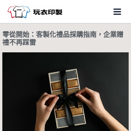
跳
Main
至
Men
主
要
零從開始：客製化禮品採購指南，企業贈
內
禮不再踩雷
容