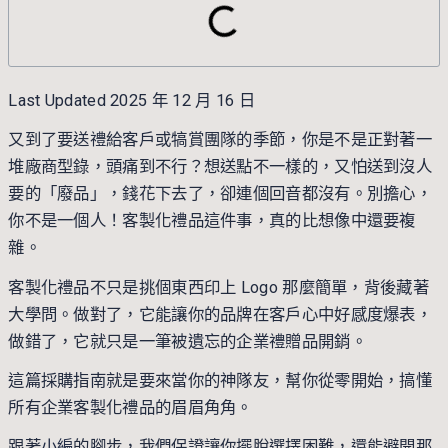
Last Updated 2025 年 12 月 16 日
又到了要送禮給客戶或犒賞團隊的季節，你是不是正對著一
堆廠商型錄，頭痛到不行？想送點不一樣的，又怕送到沒人
要的「廢品」，錢花下去了，卻連個回音都沒有。別擔心，
你不是一個人！客製化禮品這件事，真的比想像中還要複
雜。
客製化禮品不只是挑個東西印上 Logo 那麼簡單，背後藏著
大學問。做對了，它能讓你的品牌在客戶心中好感度爆表，
做錯了，它就只是一筆被遺忘的企業禮贈品開銷。
這篇採購指南就是要來當你的神隊友，幫你從零開始，搞懂
所有企業客製化禮品的眉眉角角。
跟著
小編
的腳步，我們保證讓你擺脫選擇困難，還能避開那