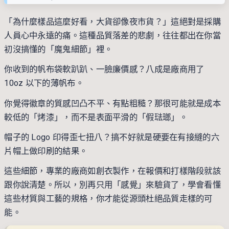
「為什麼樣品這麼好看，大貨卻像夜市貨？」這絕對是採購
人員心中永遠的痛。這種品質落差的悲劇，往往都出在你當
初沒搞懂的「魔鬼細節」裡。
你收到的帆布袋軟趴趴、一臉廉價感？八成是廠商用了
10oz 以下的薄帆布。
你覺得徽章的質感凹凸不平、有點粗糙？那很可能就是成本
較低的「烤漆」，而不是表面平滑的「假琺瑯」。
帽子的 Logo 印得歪七扭八？搞不好就是硬要在有接縫的六
片帽上做印刷的結果。
這些細節，專業的廠商如創衣製作，在報價和打樣階段就該
跟你說清楚。所以，別再只用「感覺」來驗貨了，學會看懂
這些材質與工藝的規格，你才能從源頭杜絕品質走樣的可
能。