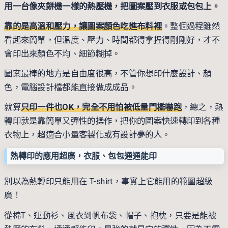
用一台像夾餅機一樣的熱壓機，把圖案壓到衣服或包包上。
靠的是高溫和壓力，讓圖案顏色吃進布料裡
。整個過程雖然
看起來簡單，但溫度、壓力、時間都得拿捏得剛剛好，才不
會印出來顏色不均、細節糊掉。
圖案最棒的地方是自由度很高，不管你想印什麼設計、顏
色，電腦設計檔都能直接做成成品。
就算
只印一件也OK，完全不用怕被低量門檻嚇跑
，總之，熱
轉印就是靠簡單又彈性的操作，把你的圖案快速轉印到各種
衣物上，超適合小量客製化或有設計夢的人。
熱轉印的應用超廣，衣服、包包通通能印
別以為熱轉印只能用在 T-shirt，事實上它能用的範圍超級
廣！
從棉T、運動衫、風衣到帆布袋、帽子、抱枕，只要是能被