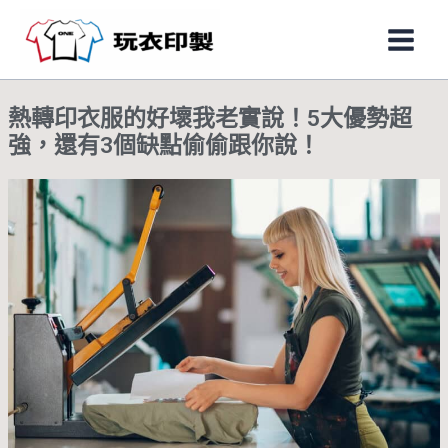
跳
Main
至
Men
主
要
熱轉印衣服的好壞我老實說！5大優勢超
內
強，還有3個缺點偷偷跟你說！
容