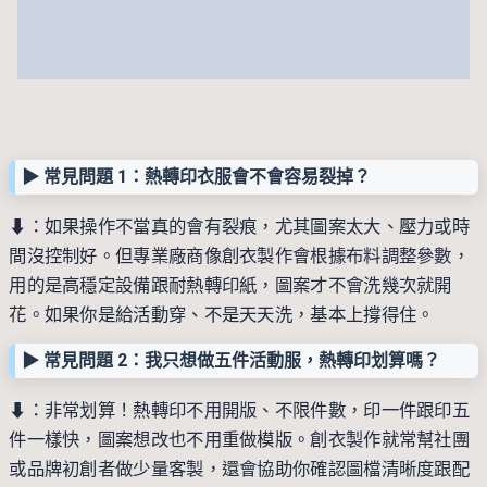
▶︎ 常見問題 1：熱轉印衣服會不會容易裂掉？
⬇︎：如果操作不當真的會有裂痕，尤其圖案太大、壓力或時
間沒控制好。但專業廠商像創衣製作會根據布料調整參數，
用的是高穩定設備跟耐熱轉印紙，圖案才不會洗幾次就開
花。如果你是給活動穿、不是天天洗，基本上撐得住。
▶︎ 常見問題 2：我只想做五件活動服，熱轉印划算嗎？
⬇︎：非常划算！熱轉印不用開版、不限件數，印一件跟印五
件一樣快，圖案想改也不用重做模版。創衣製作就常幫社團
或品牌初創者做少量客製，還會協助你確認圖檔清晰度跟配