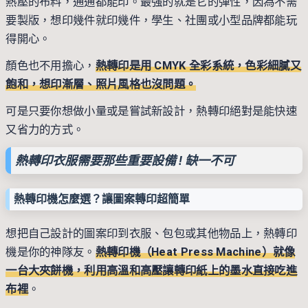
熱壓的布料，通通都能印。最強的就是它的彈性，因為不需
要製版，想印幾件就印幾件，學生、社團或小型品牌都能玩
得開心。
顏色也不用擔心，
熱轉印是用 CMYK 全彩系統，色彩細膩又
飽和，想印漸層、照片風格也沒問題。
可是只要你想做小量或是嘗試新設計，熱轉印絕對是能快速
又省力的方式。
熱轉印衣服需要那些重要設備 ! 缺一不可
熱轉印機怎麼選？讓圖案轉印超簡單
想把自己設計的圖案印到衣服、包包或其他物品上，熱轉印
機是你的神隊友。
熱轉印機（Heat Press Machine）就像
一台大夾餅機，利用高溫和高壓讓轉印紙上的墨水直接吃進
布裡
。