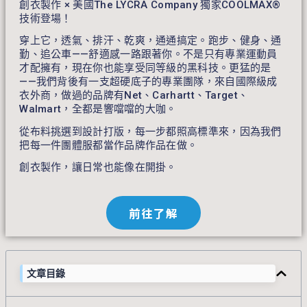
創衣製作 × 美國The LYCRA Company 獨家COOLMAX®
技術登場！
穿上它，透氣、排汗、乾爽，通通搞定。跑步、健身、通
勤、追公車——舒適感一路跟著你。不是只有專業運動員
才配擁有，現在你也能享受同等級的黑科技。更猛的是
——我們背後有一支超硬底子的專業團隊，來自國際級成
衣外商，做過的品牌有Net、Carhartt、Target、
Walmart，全都是響噹噹的大咖。
從布料挑選到設計打版，每一步都照高標準來，因為我們
把每一件團體服都當作品牌作品在做。
創衣製作，讓日常也能像在開掛。
前往了解
文章目錄