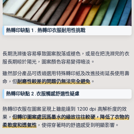
熱轉印缺點 1 . 熱轉印衣服耐用性挑戰
長期洗滌後容易導致圖案脫落或褪色，或是在把洗滌完的衣
服長期晾於陽光，圖案顏色容易變得暗淡。
雖然部分產品可透過選用特殊轉印紙及改進技術延長使用壽
命，但
耐磨性較差的問題仍無法完全避免
。
熱轉印缺點 2 .衣服觸感舒適性疑慮
熱轉印衣服在圖案呈現上雖能達到 1200 dpi 高解析度的效
果，
但轉印圖案處因爲墨水的緣故往往較硬，降低了衣物的
柔軟度和透氣性
，使得穿著時的舒適感受到明顯影響。