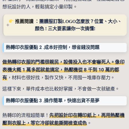
想玩設計的人，輕鬆搞定小量印製。
 推薦閱讀 ：
團體服訂製LOGO怎麼放？位置、大小、
顏色 ! 三大要素讓你一次搞懂!
熱轉印衣服優點 2 .
成本好控制，想省錢沒問題
做熱轉印衣服的門檻很親民，設備投入也不會嚇死人。像印
表機大概 1 萬多起就能搞定，熱壓機從 8 千到 10 萬的都
有
，材料也很好找，製作又快，不用囤一堆庫存壓力。
這樣下來，單件成本也比較好掌握，不會做一次就破產。
熱轉印衣服優點 3 .
操作簡單，快速出貨不是夢
熱轉印的流程超簡單！
先把設計印在轉印紙上，再用熱壓機
壓到衣服上，等它冷卻就能撕開檢查成色
。