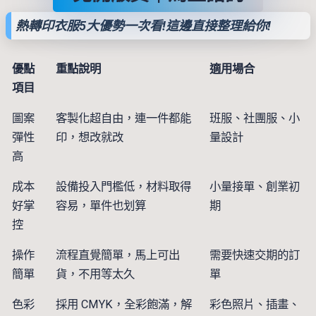
熱轉印衣服5大優勢一次看!這邊直接整理給你!
優點
重點說明
適用場合
項目
圖案
客製化超自由，連一件都能
班服、社團服、小
彈性
印，想改就改
量設計
高
成本
設備投入門檻低，材料取得
小量接單、創業初
好掌
容易，單件也划算
期
控
操作
流程直覺簡單，馬上可出
需要快速交期的訂
簡單
貨，不用等太久
單
色彩
採用 CMYK，全彩飽滿，解
彩色照片、插畫、