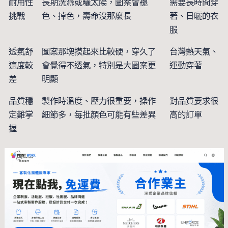
耐用性
長期洗滌或曬太陽，圖案會褪
需要長時間穿
挑戰
色、掉色，壽命沒那麼長
著、日曬的衣
服
透氣舒
圖案那塊摸起來比較硬，穿久了
台灣熱天氣、
適度較
會覺得不透氣，特別是大圖案更
運動穿著
差
明顯
品質穩
製作時溫度、壓力很重要，操作
對品質要求很
定難掌
細節多，每批顏色可能有些差異
高的訂單
握