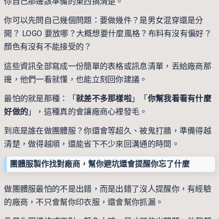
你自己那邊該準備的東西搞清楚。
你可以先問自己幾個問題：要做幾件？是男女混穿還是分
開？ LOGO 要放哪？大概想要什麼風格？布料有沒有偏好？
顏色有沒有不能接受的？
這些資訊全部寫成一份簡單的表格或訊息清單，丟給廠商那
邊，他們一看就懂，也能立刻回你建議。
最怕的就是那種：「
就差不多那樣啦
」「
你幫我看看有什麼
好做的
」，這種真的會讓廠商心裡發毛。
到底是誰在做團體服？你還會等超久、被鬼打牆，準備得越
清楚，做得越順，還能省下不少來回溝通的時間。
團體服製作找對廠商，幫你避坑還會提醒你忘了什麼
做團體服最怕的不是出錯，而是出錯了沒人提醒你，有經驗
的廠商，不只會幫你印衣服，還會幫你抓漏。