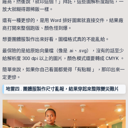
廠商，然後說「就印這個！」拜託，這些圖解析度超低，一
放大就糊得跟稀飯一樣。
還有一種更慘的，是用 Word 排好圖案就直接交件，結果廠
商打開來整個跑版、顏色怪到爆。
想要團體服製作出來好看，圖檔格式真的不能亂給。
最保險的是給原始向量檔（像是 .ai、.svg），沒有的話至少
給解析度 300 dpi 以上的圖片，顏色模式還要轉成 CMYK 。
簡單來說，如果你自己看圖都覺得「有點糊 」，那印出來一
定更慘。
地雷四 . 團體服製作尺寸亂報，結果穿起來整隊變災難片