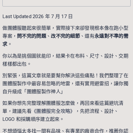
Last Updated 2026 年 7 月 17 日
做團體服聽起來很簡單，實際接下來卻發現根本像在跑小型
專案，
問不完的問題
、
改不完的細節
、還有
永遠對不準的需
求
。
你以為是挑個圖就能印，結果卡在布料、尺寸、設計、交期
樣樣都出包。
別緊張，這篇文章就是要幫你解決這些痛點！我們整理了在
團體服製作中最容易忽略的地雷，還有實用避雷招，讓你獨
自升級成「團體服製作神人」
如果你想先完整理解團體服怎麼做，再回來看這篇避坑清
單，建議先看
《團體服完全攻略》
，先把流程、設計、
LOGO 和採購順序建立起來。
不想煩惱太多找一間有品味、有專業的廠商合作，推薦你認