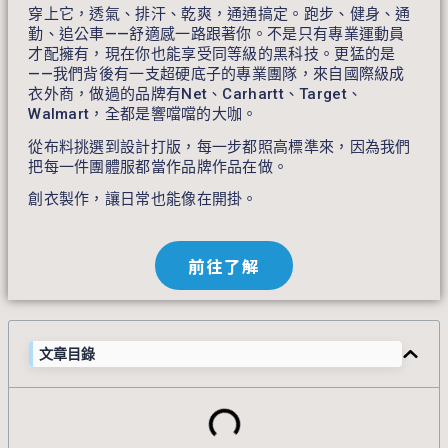
穿上它，透氣、排汗、乾爽，通通搞定。跑步、健身、通
勤、追公車——舒適感一路跟著你。不是只有專業運動員
才配擁有，現在你也能享受同等級的黑科技。更猛的是
——我們背後有一支超硬底子的專業團隊，來自國際級成
衣外商，做過的品牌有Net、Carhartt、Target、
Walmart，全都是響噹噹的大咖。
從布料挑選到設計打版，每一步都照高標準來，因為我們
把每一件團體服都當作品牌作品在做。
創衣製作，讓日常也能像在開掛。
前往了解
文章目錄