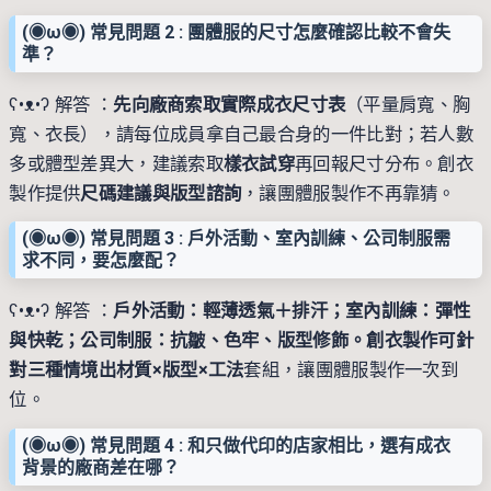
(◉ω◉) 常見問題 2 : 團體服的尺寸怎麼確認比較不會失
準？
ʕ•ᴥ•ʔ 解答 ：
先向廠商索取
實際成衣尺寸表
（平量肩寬、胸
寬、衣長），請每位成員拿自己最合身的一件比對；若人數
多或體型差異大，建議索取
樣衣試穿
再回報尺寸分布。創衣
製作提供
尺碼建議與版型諮詢
，讓團體服製作不再靠猜。
(◉ω◉) 常見問題 3 : 戶外活動、室內訓練、公司制服需
求不同，要怎麼配？
ʕ•ᴥ•ʔ 解答 ：
戶外活動：輕薄透氣＋排汗；室內訓練：彈性
與快乾；公司制服：抗皺、色牢、版型修飾。創衣製作可針
對三種情境出
材質×版型×工法
套組，讓團體服製作一次到
位。
(◉ω◉) 常見問題 4 : 和只做代印的店家相比，選有成衣
背景的廠商差在哪？