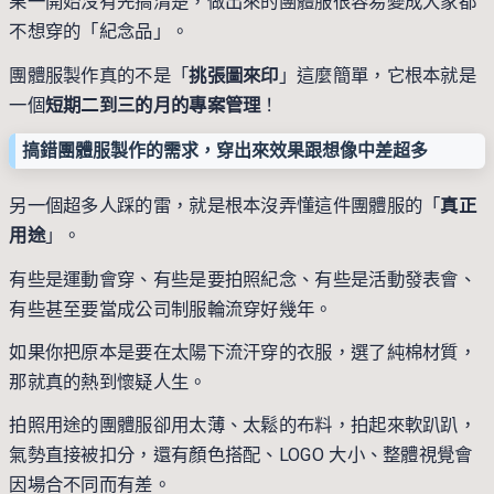
果一開始沒有先搞清楚，做出來的團體服很容易變成大家都
不想穿的「紀念品」。
團體服製作真的不是「
挑張圖來印
」這麼簡單，它根本就是
一個
短期二到三的月的專案管理
！
搞錯團體服製作的需求，穿出來效果跟想像中差超多
另一個超多人踩的雷，就是根本沒弄懂這件團體服的「
真正
用途
」。
有些是運動會穿、有些是要拍照紀念、有些是活動發表會、
有些甚至要當成公司制服輪流穿好幾年。
如果你把原本是要在太陽下流汗穿的衣服，選了純棉材質，
那就真的熱到懷疑人生。
拍照用途的團體服卻用太薄、太鬆的布料，拍起來軟趴趴，
氣勢直接被扣分，還有顏色搭配、LOGO 大小、整體視覺會
因場合不同而有差。