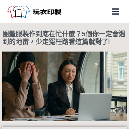
跳
Main
至
Men
主
要
團體服製作到底在忙什麼？5個你一定會遇
內
到的地雷，少走冤枉路看這篇就對了!
容