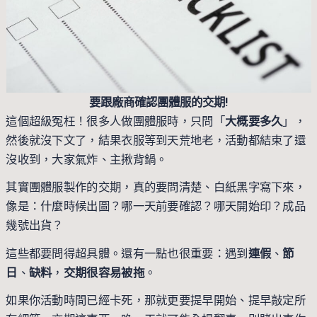
要跟廠商確認團體服的交期!
這個超級冤枉！很多人做團體服時，只問「
大概要多久
」，
然後就沒下文了，結果衣服等到天荒地老，活動都結束了還
沒收到，大家氣炸、主揪背鍋。
其實團體服製作的交期，真的要問清楚、白紙黑字寫下來，
像是：什麼時候出圖？哪一天前要確認？哪天開始印？成品
幾號出貨？
這些都要問得超具體。還有一點也很重要：遇到
連假
、
節
日
、
缺料
，
交期很容易被
拖
。
如果你活動時間已經卡死，那就更要提早開始、提早敲定所