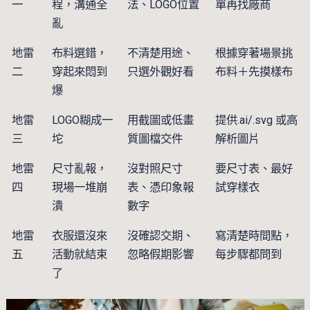
一
程，溝通全
法、LOGO位置
單再找廠商
亂
地雷
布料選錯，
不清楚用途、
根據穿著場景挑
二
穿起來悶到
只選外觀好看
布料＋先摸樣布
爆
地雷
LOGO糊成一
用截圖或低畫
提供.ai/.svg 或高
三
坨
質圖檔交件
解析圖片
地雷
尺寸亂報，
沒對照尺寸
要尺寸表、最好
四
現場一堆崩
表、憑印象報
試穿樣衣
潰
數字
地雷
衣服還沒來
沒確認交期、
寫清楚時間點，
五
活動就結束
忽略假期影響
每步驟都問到
了