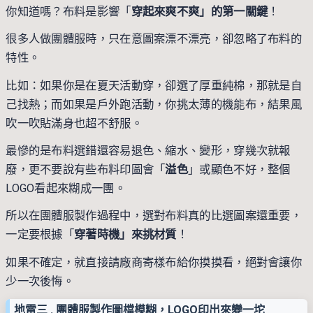
你知道嗎？布料是影響「
穿起來爽不爽」的第一關鍵
！
很多人做團體服時，只在意圖案漂不漂亮，卻忽略了布料的
特性。
比如：如果你是在夏天活動穿，卻選了厚重純棉，那就是自
己找熱；而如果是戶外跑活動，你挑太薄的機能布，結果風
吹一吹貼滿身也超不舒服。
最慘的是布料選錯還容易退色、縮水、變形，穿幾次就報
廢，更不要說有些布料印圖會「
溢色
」或顯色不好，整個
LOGO看起來糊成一團。
所以在團體服製作過程中，選對布料真的比選圖案還重要，
一定要根據「
穿著時機」來挑材質
！
如果不確定，就直接請廠商寄樣布給你摸摸看，絕對會讓你
少一次後悔。
地雷三 . 團體服製作圖檔模糊，LOGO印出來變一坨