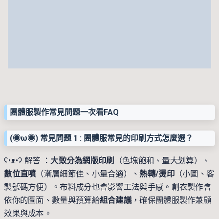
團體服製作常見問題一次看FAQ
(◉ω◉) 常見問題 1 : 團體服常見的印刷方式怎麼選？
ʕ•ᴥ•ʔ 解答 ：
大致分為
網版印刷
（色塊飽和、量大划算）、
數位直噴
（漸層細節佳、小量合適）、
熱轉/燙印
（小圖、客
製號碼方便）。布料成分也會影響工法與手感。創衣製作會
依你的圖面、數量與預算給
組合建議
，確保團體服製作兼顧
效果與成本。