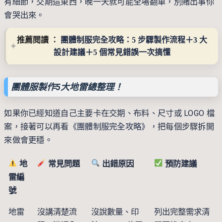
有細節，交期這東西，晚一天就可能全場翻車，別賭出事你
會哭出來。
推薦閱讀 ： 
團體制服完全攻略：5 步驟製作流程＋3 大
設計建議＋5 個常見錯誤一次搞懂
團體服製作5大地雷總整理！
如果你已經知道自己主要卡在交期、布料、尺寸或 LOGO 檔
案，接著可以再看
《團體制服完全攻略》
，把每個步驟拆開
來做會更穩。
地
常見問題
出錯原因
預防建議
雷編
號
地雷
沒講清楚流
沒說數量、印
列出完整需求清