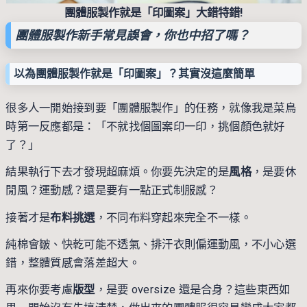
團體服製作就是「印圖案」大錯特錯!
團體服製作新手常見誤會，你也中招了嗎？
以為團體服製作就是「印圖案」？其實沒這麼簡單
很多人一開始接到要「團體服製作」的任務，就像我是菜鳥
時第一反應都是：「不就找個圖案印一印，挑個顏色就好
了？」
結果執行下去才發現超麻煩。你要先決定的是
風格
，是要休
閒風？運動感？還是要有一點正式制服感？
接著才是
布料挑選
，不同布料穿起來完全不一樣。
純棉會皺、快乾可能不透氣、排汗衣則偏運動風，不小心選
錯，整體質感會落差超大。
再來你要考慮
版型
，是要 oversize 還是合身？這些東西如