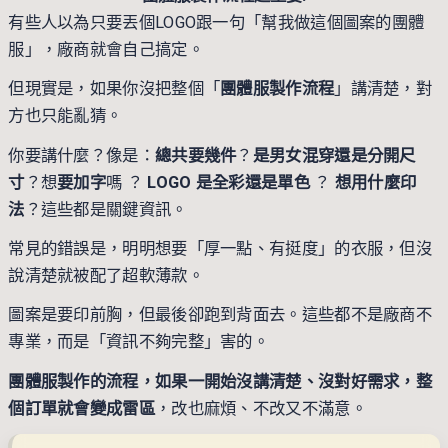
有些人以為只要丟個LOGO跟一句「幫我做這個圖案的團體
服」，廠商就會自己搞定。
但現實是，如果你沒把整個「
團體服製作流程
」講清楚，對
方也只能亂猜。
你要講什麼？像是：
總共要幾件
？
是男女混穿還是分開尺
寸
？想
要加字
嗎 ？
LOGO 是全彩還是單色
？
想用什麼印
法
？這些都是關鍵資訊。
常見的錯誤是，明明想要「厚一點、有挺度」的衣服，但沒
說清楚就被配了超軟薄款。
圖案是要印前胸，但最後卻跑到背面去。這些都不是廠商不
專業，而是「資訊不夠完整」害的。
團體服製作的流程，如果一開始沒講清楚、沒對好需求，整
個訂單就會變成雷區
，改也麻煩、不改又不滿意。