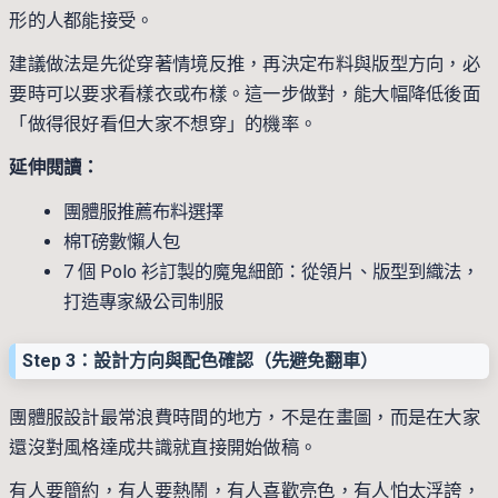
形的人都能接受。
建議做法是先從穿著情境反推，再決定布料與版型方向，必
要時可以要求看樣衣或布樣。這一步做對，能大幅降低後面
「做得很好看但大家不想穿」的機率。
延伸閱讀：
團體服推薦布料選擇
棉T磅數懶人包
7 個 Polo 衫訂製的魔鬼細節：從領片、版型到織法，
打造專家級公司制服
Step 3：設計方向與配色確認（先避免翻車）
團體服設計最常浪費時間的地方，不是在畫圖，而是在大家
還沒對風格達成共識就直接開始做稿。
有人要簡約，有人要熱鬧，有人喜歡亮色，有人怕太浮誇，