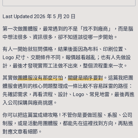
Last Updated 2026 年 5 月 20 日
第一次做團體服，最常遇到的不是「找不到廠商」，而是腦
中想法很多、資訊很多，卻不知道該從哪一步開始。
有人一開始就狂問價格，結果後面因為布料、印刷位置、
Logo 尺寸、交期條件不同，報價越看越亂；也有人先做設
計，最後才發現實際工法做不出來，整個流程重來一次。
其實做
團體服沒有那麼可怕
，
關鍵是順序要對
。這篇我把團
體服會遇到的核心問題整理成一條比較不容易踩雷的路徑：
先確認需求，再看流程、設計、Logo、常見地雷，最後再進
入公司採購與廠商挑選。
你可以把這篇當成總攻略 ! 不管你是要做班服、系服、公司
制服，或是活動用團體服，都能先在這裡找到方向，再點進
對應文章看細節。