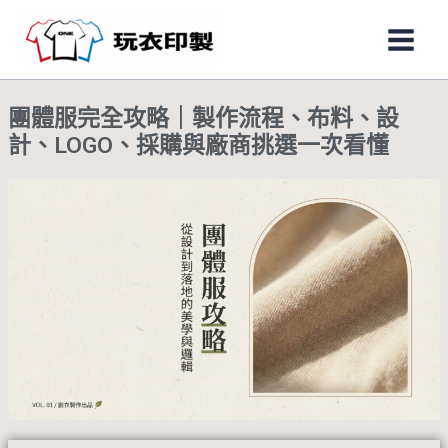
跳
Main
至
Men
主
要
團體服完全攻略｜製作流程、布料、設
內
計、LOGO、採購與廠商挑選一次看懂
容