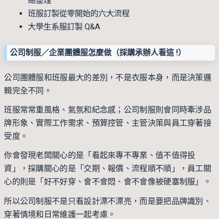
總整理
班服訂製從零開始的六大流程
大學生系服訂製 Q&A
公司制服／企業團體服怎麼做（採購承辦人看這 !）
公司團體服和班服最大的差別，不是衣服本身，而是決策邏
輯完全不同。
班服常常重風格、氣氛和紀念感；公司制服則會同時牽涉品
牌形象、實際工作需求、預算控管、主管決策與員工穿著接
受度。
你會發現老闆關心的是「看起來專不專業、值不值得投
資」，採購關心的是「交期、報價、流程順不順」，員工關
心的則是「好不好穿、會不會悶、會不會像被硬塞制服」。
所以公司制服不是只看設計漂不漂亮，而是要把品牌識別、
穿著情境和日常維護一起考慮。