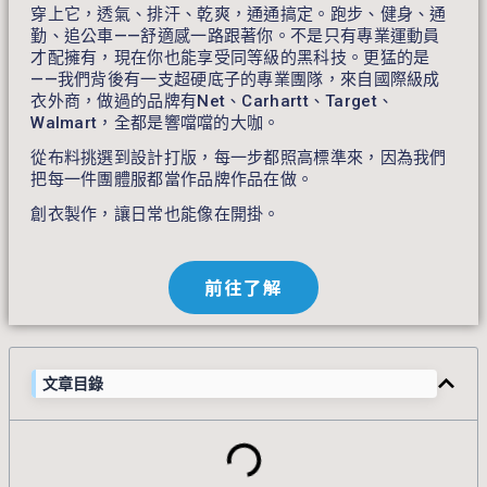
穿上它，透氣、排汗、乾爽，通通搞定。跑步、健身、通
勤、追公車——舒適感一路跟著你。不是只有專業運動員
才配擁有，現在你也能享受同等級的黑科技。更猛的是
——我們背後有一支超硬底子的專業團隊，來自國際級成
衣外商，做過的品牌有Net、Carhartt、Target、
Walmart，全都是響噹噹的大咖。
從布料挑選到設計打版，每一步都照高標準來，因為我們
把每一件團體服都當作品牌作品在做。
創衣製作，讓日常也能像在開掛。
前往了解
文章目錄