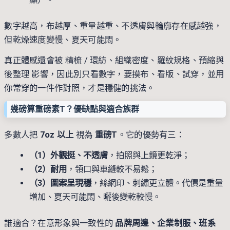
數字越高，布越厚、重量越重、不透膚與輪廓存在感越強，
但乾燥速度變慢、夏天可能悶。
真正體感還會被 精梳 / 環紡、組織密度、羅紋規格、預縮與
後整理 影響，因此別只看數字，要摸布、看版、試穿，並用
你常穿的一件作對照，才是穩健的挑法。
幾磅算重磅素T？優缺點與適合族群
多數人把
7oz 以上
視為
重磅T
。它的優勢有三：
（1）外觀挺、不透膚
，拍照與上鏡更乾淨；
（2）耐用
，領口與車縫較不易鬆；
（3）圖案呈現穩
，絲網印、刺繡更立體。代價是重量
增加、夏天可能悶、曬後變乾較慢。
誰適合？在意形象與一致性的
品牌周邊、企業制服、班系