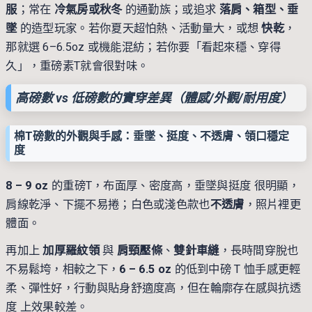
服
；常在
冷氣房或秋冬
的通勤族；或追求
落肩、箱型、垂
墜
的造型玩家。若你夏天超怕熱、活動量大，或想
快乾
，
那就選 6–6.5oz 或機能混紡；若你要「看起來穩、穿得
久」，重磅素T就會很對味。
高磅數 vs 低磅數的實穿差異（體感/外觀/耐用度）
棉T磅數的外觀與手感：垂墜、挺度、不透膚、領口穩定
度
8 – 9 oz
的重磅T，布面厚、密度高，垂墜與挺度 很明顯，
肩線乾淨、下擺不易捲；白色或淺色款也
不透膚
，照片裡更
體面。
再加上
加厚羅紋領
與
肩頸壓條
、
雙針車縫
，長時間穿脫也
不易鬆垮，相較之下，
6 – 6.5 oz
的低到中磅 T 恤手感更輕
柔、彈性好，行動與貼身舒適度高，但在輪廓存在感與抗透
度 上效果較差。