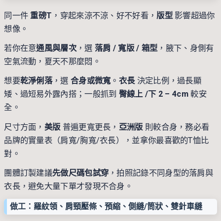
同一件
重磅T
，穿起來涼不涼、好不好看，
版型
影響超過你
想像。
若你在意
通風與層次
，選
落肩 / 寬版 / 箱型
，腋下、身側有
空氣流動，夏天不那麼悶。
想要
乾淨俐落
，選
合身或微寬
。
衣長
決定比例，過長顯
矮、過短易外露內搭；一般抓到
臀線上 /下 2 – 4cm
較安
全。
尺寸方面，
美版
普遍更寬更長，
亞洲版
則較合身，務必看
品牌的實量表（肩寬/胸寬/衣長），並拿你最喜歡的T恤比
對。
團體訂製建議
先做尺碼包試穿
，拍照記錄不同身型的落肩與
衣長，避免大量下單才發現不合身。
做工：羅紋領、肩頸壓條、預縮、側縫/筒狀、雙針車縫