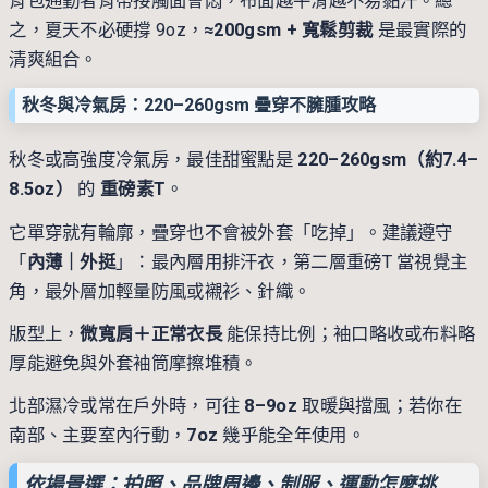
背包通勤者背帶接觸面會悶，布面越平滑越不易黏汗。總
之，夏天不必硬撐 9oz，
≈200gsm + 寬鬆剪裁
是最實際的
清爽組合。
秋冬與冷氣房：220–260gsm 疊穿不臃腫攻略
秋冬或高強度冷氣房，最佳甜蜜點是
220–260gsm（約7.4–
8.5oz）
的
重磅素T
。
它單穿就有輪廓，疊穿也不會被外套「吃掉」。建議遵守
「
內薄｜外挺
」：最內層用排汗衣，第二層重磅T 當視覺主
角，最外層加輕量防風或襯衫、針織。
版型上，
微寬肩＋正常衣長
能保持比例；袖口略收或布料略
厚能避免與外套袖筒摩擦堆積。
北部濕冷或常在戶外時，可往
8–9oz
取暖與擋風；若你在
南部、主要室內行動，
7oz
幾乎能全年使用。
依場景選：拍照、品牌周邊、制服、運動怎麼挑