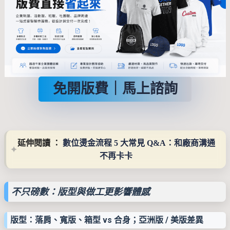
免開版費｜馬上諮詢
延伸閱讀 ： 
數位燙金流程 5 大常見 Q&A：和廠商溝通
不再卡卡
不只磅數：版型與做工更影響體感
版型：落肩、寬版、箱型 vs 合身；亞洲版 / 美版差異