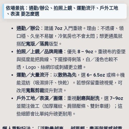
依場景挑：通勤/辦公、拍照上鏡、運動流汗、戶外工地
、表演 要怎麼選
通勤／辦公
：建議
7oz
入門重磅。理由：不透膚、領
口穩、久坐不易皺，冷氣房也不會太悶；想更通風就
搭配
寬版／落肩
版型。
拍照／上鏡／品牌周邊
：優先
8 – 9oz
。重磅布的垂墜
與挺度能把肩線、下擺撐得俐落，白／淺色也較不
透，Logo、絲網印或刺繡更立體。
運動／大量流汗
：以
散熱為先
，選
6– 6.5oz
或棉＋機
能混紡（吸濕排汗、快乾）。若想保留重磅視覺，可
改用
寬鬆剪裁
提升對流。
戶外工地／表演／搬運
：重視
耐磨與耐洗
，選
7–9oz
並關注做工（加厚羅紋、肩頸壓條、雙針車縫）；這
些細節會比單純升磅更耐用。
懶人重點記法：
「
活動量越高 → 越要輕
；
畫面與質感越重