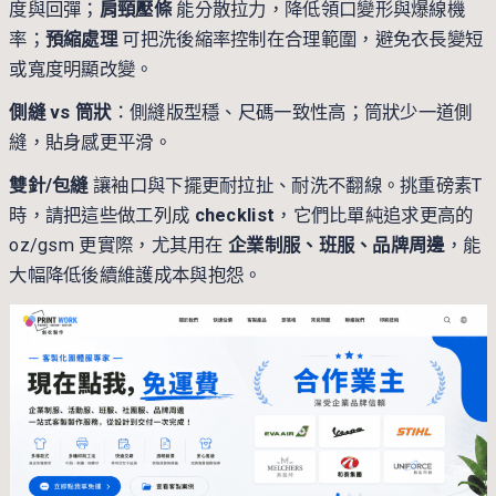
度與回彈；
肩頸壓條
能分散拉力，降低領口變形與爆線機
率；
預縮處理
可把洗後縮率控制在合理範圍，避免衣長變短
或寬度明顯改變。
側縫 vs 筒狀
：側縫版型穩、尺碼一致性高；筒狀少一道側
縫，貼身感更平滑。
雙針/包縫
讓袖口與下擺更耐拉扯、耐洗不翻線。挑重磅素T
時，請把這些做工列成
checklist
，它們比單純追求更高的
oz/gsm 更實際，尤其用在
企業制服、班服、品牌周邊
，能
大幅降低後續維護成本與抱怨。