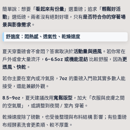
簡單說：想要「
看起來有份量
」選重磅；追求「
輕鬆好活
動
」選低磅。兩者沒有絕對好壞，只有
是否符合你的穿著場
景與影像需求
。
舒適度：悶熱感、透氣性、乾燥速度
夏天穿重磅會不會悶？答案取決於
活動量與通風
。若你常在
戶外或會大量流汗，
6–6.5oz 或機能混紡
比較舒服，因為
更
透風、快乾
。
若你主要在室內或冷氣房，
7oz
的重磅入門款其實多數人能
接受，還能兼顧外觀。
8.5–9oz
，夏天建議改用
寬鬆版型
，加大「衣服與皮膚之間
的空氣層」，或調整到夜間 / 室內 穿著。
乾燥速度除了磅數，也受後整理與布料結構 影響；有些重磅
布經酵素洗會更柔順、較不厚重。