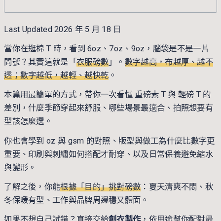
Last Updated 2026 年 5 月 18 日
當你在逛棉 T 時，看到 6oz、7oz、9oz，腦袋是不是一片
問號？其實這就是「
衣服磅數
」。
數字越高，布越厚、越不
透；數字越低，越輕、越快乾
。
本篇用最簡單的方式，帶你一次看懂 重磅素 T 與 輕磅 T 的
差別，什麼季節穿起來舒服、哪些場景最適合、拍照想要有
型該怎麼選。
你也會學到 oz 與 gsm 的對照、版型與做工為什麼比數字更
重要、印刷與刺繡如何搭配才耐穿、以及日常保養避免縮水
與變形。
了解之後，你能
根據「目的」挑對磅數
：夏天清爽不悶、秋
冬保暖有型、工作與品牌周邊穩又體面。
如果不想自己試錯？直接交給
創衣製作
，依用途幫你配對最