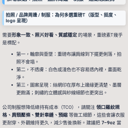
拍照 / 品牌周邊 / 制服：為何多選重磅T（版型、挺度、
logo 呈現）
需要
形象一致、照片好看、質感穩定
的場景，重磅素T幾乎
是標配。
第一，輪廓與垂墜：重磅布讓肩線到下擺更俐落，拍
照不會塌。
第二，不透膚：白色或淺色也不容易透內裡，畫面乾
淨。
第三，圖案呈現：絲網印在厚布上邊緣更清楚、墨層
更飽滿；刺繡的立體感與紗線細節也更突出。
公司制服想降低總持有成本（TCO），請關注
領口羅紋規
格、肩頸壓條、雙針車縫、預縮
等做工細節，這些會讓衣服
更耐穿、外觀維持更久，減少售後換新。建議把
7–9oz
當