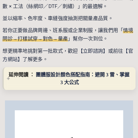
數 × 工法（絲網印／DTF／刺繡）」的最適解。
並以縮率、色牢度、車縫強度抽測把關量產品質。
若你正要做品牌周邊、班系服或企業制服，讓我們用「
情境
問診→打樣試穿→對色→量產
」幫你一次到位。
想更精準地挑對第一批款式，歡迎
【立即諮詢】
或前往
【官
方網站】
了解更多。
延伸閱讀 ： 
團體服設計顏色搭配指南：避開 3 雷、掌握 
3 大公式