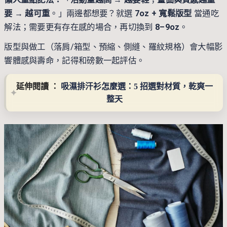
要 → 越可重
。」兩邊都想要？就選
7oz + 寬鬆版型
當通吃
解法；需要更有存在感的場合，再切換到
8–9oz
。
版型與做工（落肩/箱型、預縮、側縫、羅紋規格）會大幅影
響體感與壽命，記得和磅數一起評估。
延伸閱讀 ： 
吸濕排汗衫怎麼選：5 招選對材質，乾爽一
整天