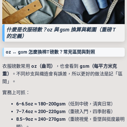
什麼是衣服磅數？oz 與 gsm 換算與範圍（重磅 T
的定義）
oz ↔ gsm 怎麼換棉T磅數？常見區間與對照
衣服磅數常用
oz（盎司）
，也會看到
gsm（每平方米克
重）
。不同紗支與織造會有誤差，所以更好的做法是記「區
間」。
實務上可抓：
6–6.5oz ≈ 180–200gsm
（低到中磅，清爽日常）
7–7.4oz ≈ 200–220gsm
（重磅入門，四季耐看）
8.5–9oz ≈ 240–270gsm
（重磅視覺，垂墜與挺度最明
顯）。