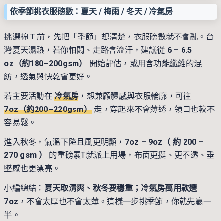
依季節挑衣服磅數：夏天 / 梅雨 / 冬天 / 冷氣房
挑選棉 T 前，先把「季節」想清楚，衣服磅數就不會亂。台
灣夏天濕熱，若你怕悶、走路會流汗，建議從
6 – 6.5
oz（約180–200gsm）
開始評估，或用含功能纖維的混
紡，透氣與快乾會更好。
若主要活動在
冷氣房
，想兼顧體感與衣服輪廓，可往
7oz（約200–220gsm）
走，穿起來不會薄透，領口也較不
容易鬆。
進入秋冬，氣溫下降且風更明顯，
7oz – 9oz（ 約 200 –
270 gsm ）
的重磅素T就派上用場，布面更挺、更不透、垂
墜感也更漂亮。
小編總結：
夏天取清爽、秋冬要穩重；冷氣房萬用款選
7oz
，不會太厚也不會太薄。這樣一步挑季節，你就先贏一
半。