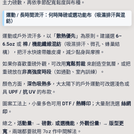
主力磅數，再依季節配寬鬆度與布種。
運動 / 長時間流汗：何時降磅或選功能布（吸濕排汗與混
紡）
運動或戶外流汗多，以「
散熱優先
」為原則。建議選
6–
6.5oz
或
棉 / 機能纖維混紡
（吸濕排汗、微孔、蜂巢結
構），把汗水快速帶離皮膚，減少黏身與摩擦。
如果你喜歡重磅外觀，可改用
寬鬆剪裁
來創造空氣層，或把
重磅放在
非高強度時段
（如通勤、室內訓練）。
顏色方面，
深色吸熱多
，大太陽下的戶外運動可改選淺色或
具
UPF / 抗 UV
的布款。
圖案工法上，小量多色可用
DTF / 熱轉印
；大量耐洗選
絲網
印
。
總之，
活動量↑ → 磅數↓ 或選機能
，
外觀份量↑ → 版型更
寬
，兩端都要就用 7oz 作中間解法。