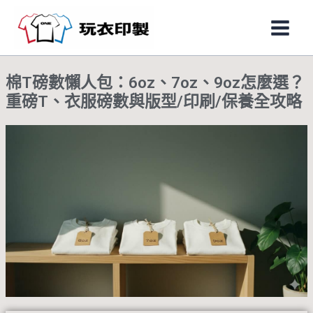
跳
Main
至
Men
主
要
棉T磅數懶人包：6oz、7oz、9oz怎麼選？
內
重磅T、衣服磅數與版型/印刷/保養全攻略
容