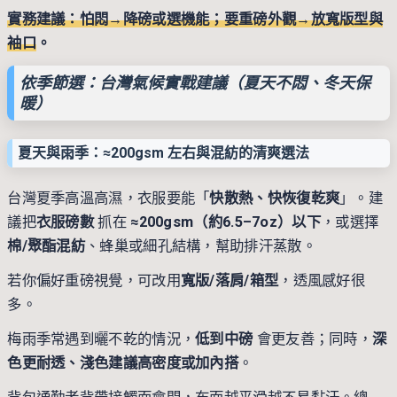
實務建議：怕悶→降磅或選機能；要重磅外觀→放寬版型與
袖口
。
依季節選：台灣氣候實戰建議（夏天不悶、冬天保
暖）
夏天與雨季：≈200gsm 左右與混紡的清爽選法
台灣夏季高溫高濕，衣服要能「
快散熱、快恢復乾爽
」。建
議把
衣服磅數
抓在
≈200gsm（約6.5–7oz）以下
，或選擇
棉/聚酯混紡
、蜂巢或細孔結構，幫助排汗蒸散。
若你偏好重磅視覺，可改用
寬版/落肩/箱型
，透風感好很
多。
梅雨季常遇到曬不乾的情況，
低到中磅
會更友善；同時，
深
色更耐透、淺色建議高密度或加內搭
。