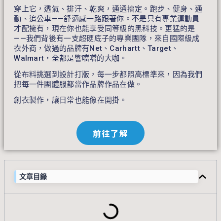
穿上它，透氣、排汗、乾爽，通通搞定。跑步、健身、通
勤、追公車——舒適感一路跟著你。不是只有專業運動員
才配擁有，現在你也能享受同等級的黑科技。更猛的是
——我們背後有一支超硬底子的專業團隊，來自國際級成
衣外商，做過的品牌有Net、Carhartt、Target、
Walmart，全都是響噹噹的大咖。
從布料挑選到設計打版，每一步都照高標準來，因為我們
把每一件團體服都當作品牌作品在做。
創衣製作，讓日常也能像在開掛。
前往了解
文章目錄