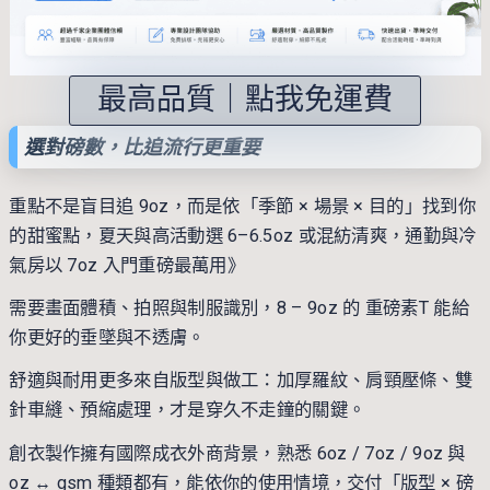
最高品質｜點我免運費
選對磅數，比追流行更重要
重點不是盲目追 9oz，而是依「季節 × 場景 × 目的」找到你
的甜蜜點，夏天與高活動選 6–6.5oz 或混紡清爽，通勤與冷
氣房以 7oz 入門重磅最萬用》
需要畫面體積、拍照與制服識別，8 – 9oz 的 重磅素T 能給
你更好的垂墜與不透膚。
舒適與耐用更多來自版型與做工：加厚羅紋、肩頸壓條、雙
針車縫、預縮處理，才是穿久不走鐘的關鍵。
創衣製作擁有國際成衣外商背景，熟悉 6oz / 7oz / 9oz 與
oz ↔ gsm 種類都有，能依你的使用情境，交付「版型 × 磅